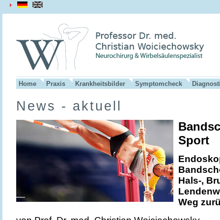
Home
Praxis
Krankheitsbilder
Symptomcheck
Diagnost
News - aktuell
Bandsc
Sport
Endosko
Bandsche
Hals-, Br
Lendenwi
Weg zurüc
von Prof. Dr. med. Christian Woiciechowsky