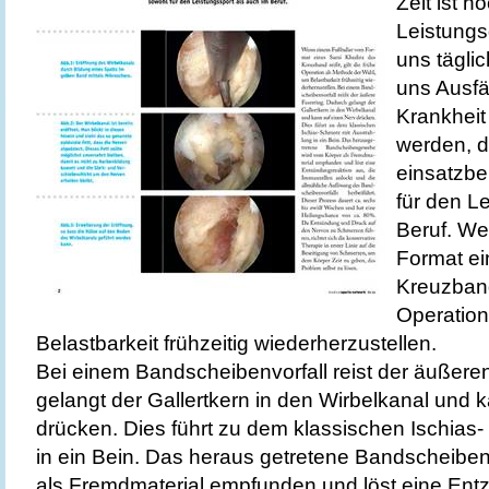
Zeit ist h
Leistungs
uns tägli
uns Ausfä
Krankhei
werden, da
einsatzber
für den L
Beruf. We
Format e
Kreuzband 
Operation
Belastbarkeit frühzeitig wiederherzustellen.
Bei einem Bandscheibenvorfall reist der äußere
gelangt der Gallertkern in den Wirbelkanal und 
drücken. Dies führt zu dem klassischen Ischias
in ein Bein. Das heraus getretene Bandscheib
als Fremdmaterial empfunden und löst eine Ent