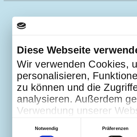
Diese Webseite verwend
Wir verwenden Cookies, u
personalisieren, Funktion
zu können und die Zugriff
analysieren. Außerdem geb
Verwendung unserer Websi
soziale Medien, Werbung 
Einwilligungsauswahl
Notwendig
Präferenzen
Partner führen diese Info