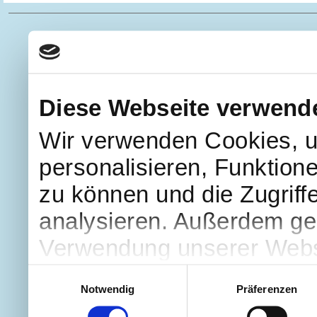
Diese Webseite verwend
Wir verwenden Cookies, u
personalisieren, Funktion
zu können und die Zugriff
analysieren. Außerdem geb
Verwendung unserer Websi
soziale Medien, Werbung 
Einwilligungsauswahl
Notwendig
Präferenzen
Partner führen diese Info