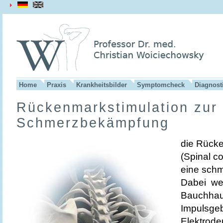
Home
Praxis
Krankheitsbilder
Symptomcheck
Diagnost
Rückenmarkstimulation zur
Schmerzbekämpfung
die Rücke
(Spinal co
eine schm
Dabei wer
Bauchhaut
Impulsgeb
Elektrode