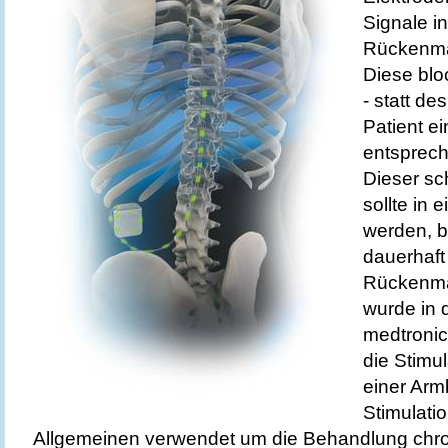
Signale in
Rückenma
Diese blo
- statt d
Patient ei
entsprec
Dieser sc
sollte in 
werden, b
dauerhaft 
Rückenmar
wurde in 
medtronic
die Stimu
einer Arm
Stimulati
Allgemeinen verwendet um die Behandlung chron