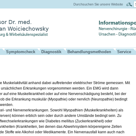
Durchsuchen Sie unsere Website
Symptomcheck
Diagnostik
Behandlungsmethoden
Service
e Muskelaktivität anhand dabei auftretender elektrischer Ströme gemessen. Mit
 ursächlichen Erkrankungen vorgenommen werden. Ein EMG wird dann
r auf eine Muskelkrankheit oder auf eine Nervenschädigung besteht, bei der
, ob die Erkrankung muskulär (Myopathie) oder nervlich (Neuropathie) bedingt
 werden.
skel- und Nervenerkrankungen. Sowohl Myopathien (Muskelkrankheiten) als
rven) können erblich sein oder durch andere Umstände bedingt sein. Zu
offwechselerkrankungen wie Diabetes mellitus (Zuckerkrankheit) oder
nkheiten (Krankheiten, bei denen das Abwehrsystem körpereigene Zellen
ende Stoffe wie Alkohol oder Medikamente. Ein Nervenausfall kann auch nach