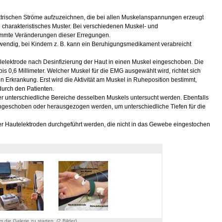
ektrischen Ströme aufzuzeichnen, die bei allen Muskelanspannungen erzeugt
charakteristisches Muster. Bei verschiedenen Muskel- und
mmte Veränderungen dieser Erregungen.
twendig, bei Kindern z. B. kann ein Beruhigungsmedikament verabreicht
elektrode nach Desinfizierung der Haut in einen Muskel eingeschoben. Die
 bis 0,6 Millimeter. Welcher Muskel für die EMG ausgewählt wird, richtet sich
 Erkrankung. Erst wird die Aktivität am Muskel in Ruheposition bestimmt,
durch den Patienten.
unterschiedliche Bereiche desselben Muskels untersucht werden. Ebenfalls
ingeschoben oder herausgezogen werden, um unterschiedliche Tiefen für die
er Hautelektroden durchgeführt werden, die nicht in das Gewebe eingestochen
m die Galerie zu starten. (2 Bilder)