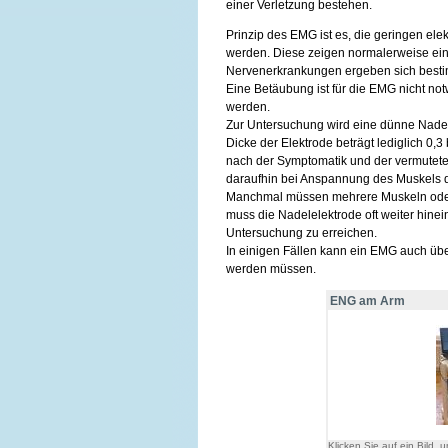
einer Verletzung bestehen.
Prinzip des EMG ist es, die geringen el
werden. Diese zeigen normalerweise ein 
Nervenerkrankungen ergeben sich besti
Eine Betäubung ist für die EMG nicht no
werden.
Zur Untersuchung wird eine dünne Nadel
Dicke der Elektrode beträgt lediglich 0,3
nach der Symptomatik und der vermuteten
daraufhin bei Anspannung des Muskels 
Manchmal müssen mehrere Muskeln oder 
muss die Nadelelektrode oft weiter hine
Untersuchung zu erreichen.
In einigen Fällen kann ein EMG auch üb
werden müssen.
ENG am Arm
Klicken Sie auf ein Bild, u