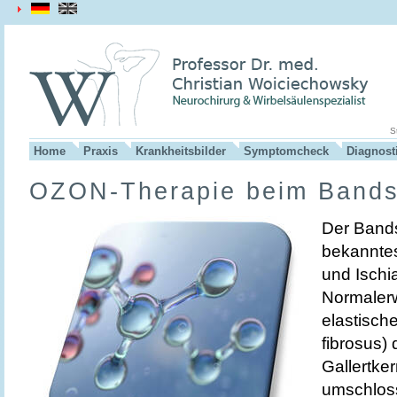
S
Home
Praxis
Krankheitsbilder
Symptomcheck
Diagnost
OZON-Therapie beim Bandsc
Der Bands
bekannte
und Isch
Normalerw
elastisch
fibrosus)
Gallertke
umschloss