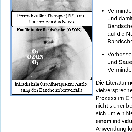
Verminde
und dami
Bandsche
auf die N
Bandschei
Verbesser
und Sauer
Verminde
Die Literaturm
vielverspreche
Prozess im Ein
nicht sicher b
sich um ein N
einem individ
Anwendung k