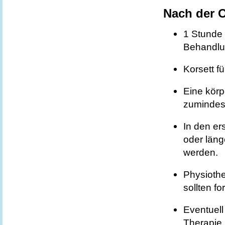
Nach der 
1 Stunde
Behandl
Korsett f
Eine körp
zumindes
In den er
oder län
werden.
Physioth
sollten fo
Eventuell
Therapie