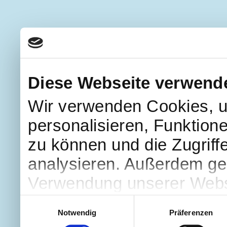
Diese Webseite verwend
Wir verwenden Cookies, u
personalisieren, Funktion
zu können und die Zugriff
analysieren. Außerdem geb
Verwendung unserer Websi
soziale Medien, Werbung 
Einwilligungsauswahl
Notwendig
Präferenzen
Partner führen diese Info